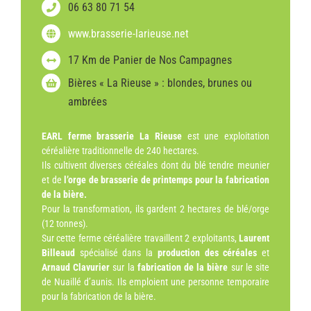
06 63 80 71 54
www.brasserie-larieuse.net
17 Km de Panier de Nos Campagnes
Bières « La Rieuse » : blondes, brunes ou
ambrées
EARL ferme brasserie La Rieuse
est une exploitation
céréalière traditionnelle de 240 hectares.
Ils cultivent diverses céréales dont du blé tendre meunier
et de
l’orge de brasserie de printemps pour la fabrication
de la bière.
Pour la transformation, ils gardent 2 hectares de blé/orge
(12 tonnes).
Sur cette ferme céréalière travaillent 2 exploitants,
Laurent
Billeaud
spécialisé dans la
production des céréales
et
Arnaud Clavurier
sur la
fabrication de la bière
sur le site
de Nuaillé d’aunis. Ils emploient une personne temporaire
pour la fabrication de la bière.