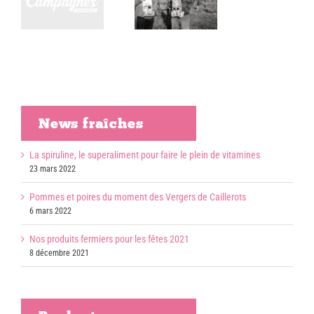
la
ROUGER
e
(EARL)
News fraîches
La spiruline, le superaliment pour faire le plein de vitamines
23 mars 2022
Pommes et poires du moment des Vergers de Caillerots
6 mars 2022
Nos produits fermiers pour les fêtes 2021
8 décembre 2021